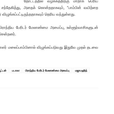
தோட்டத்தில் வழக்கத்திற்கு மாறாக பெரிய
ள் சந்தேகித்து, அதைக் கொன்றதாகவும், “பாம்பின் வயிற்றை
ர் விழுங்கப்பட்டிருந்ததாகவும் தெரிய வந்துள்ளது.
பிராந்திய பேரிடர் மேலாண்மை அமைப்பு, உள்ளூர்வாசிகளுடன்
 சென்றனர்.
்பாளர் மலைப்பாம்பினால் விழுங்கப்படுவது இதுவே முதல் தடவை
ூட்டன்
படாகா
பிராந்திய பேரிடர் மேலாண்மை அமைப்பு
மஜாபஹித்