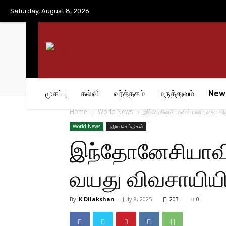
No menu items!
Saturday, August 8, 2026
முகப்பு
கல்வி
வர்த்தகம்
மருத்துவம்
New
Home
World News
இந்தோனேசியாவில் மனிதனை விழுங்
World News
புதிய செய்திகள்
இந்தோனேசியாவில
வயது விவசாயியின
By
K Dilakshan
-
July 8, 2025
203
0