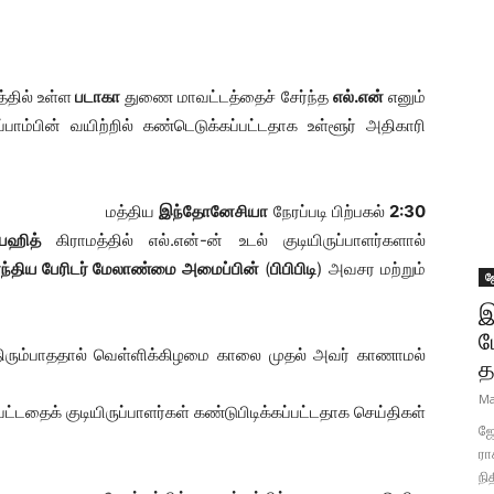
்தில் உள்ள
படாகா
துணை மாவட்டத்தைச் சேர்ந்த
எல்.என்
எனும்
ாம்பின் வயிற்றில் கண்டெடுக்கப்பட்டதாக உள்ளூர் அதிகாரி
மத்திய
இந்தோனேசியா
நேரப்படி பிற்பகல்
2:30
பஹித்
கிராமத்தில் எல்.என்-ன் உடல் குடியிருப்பாளர்களால்
ாந்திய பேரிடர் மேலாண்மை அமைப்பின்
(
பிபிபிடி
) அவசர மற்றும்
ஜ
இ
ப
டு திரும்பாததால் வெள்ளிக்கிழமை காலை முதல் அவர் காணாமல்
த
Ma
பட்டதைக் குடியிருப்பாளர்கள் கண்டுபிடிக்கப்பட்டதாக செய்திகள்
ஜோ
ரா
நி