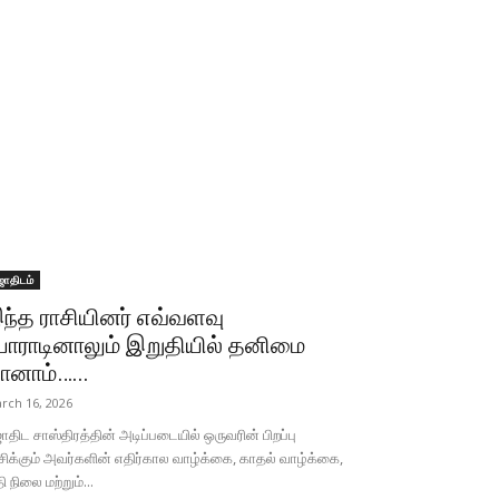
ோதிடம்
ந்த ராசியினர் எவ்வளவு
ோராடினாலும் இறுதியில் தனிமை
ானாம்…...
rch 16, 2026
திட சாஸ்திரத்தின் அடிப்படையில் ஒருவரின் பிறப்பு
சிக்கும் அவர்களின் எதிர்கால வாழ்க்கை, காதல் வாழ்க்கை,
தி நிலை மற்றும்...