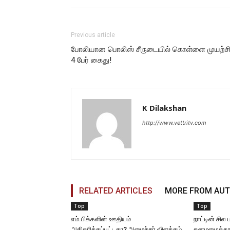
Previous article
போலியான பொலிஸ் சீருடையில் கொள்ளை முயற்சி
4 பேர் கைது!
K Dilakshan
http://www.vettritv.com
RELATED ARTICLES
MORE FROM AU
Top
Top
எம்.பிக்களின் ஊதியம்
நாட்டின் சில
அதிகரிக்கப்பட்டதா? அமைச்சர் விளக்கம்
கனமழைக்கான