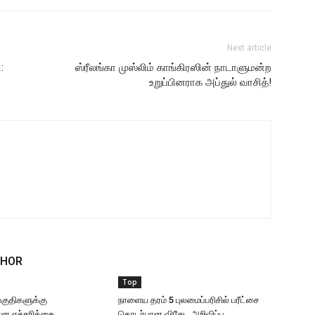
Next article
:
ஸ்ரீலங்கா முஸ்லிம் காங்கிரஸின் நாடாளுமன்ற
உறுப்பினராக அப்துல் வாசித்!
THOR
Top
 பகுதிகளுக்கு
நாளைய தரம் 5 புலமைப்பரிசில் பரீட்சை
 எச்சரிக்கை
தொடர்பான விசேட அறிவிப்பு