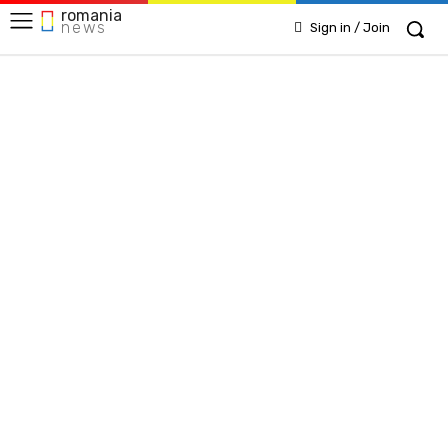
romania
news
Sign in / Join