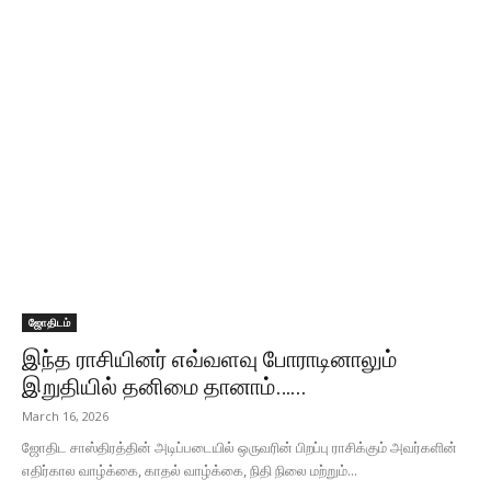
ஜோதிடம்
இந்த ராசியினர் எவ்வளவு போராடினாலும்
இறுதியில் தனிமை தானாம்…...
March 16, 2026
ஜோதிட சாஸ்திரத்தின் அடிப்படையில் ஒருவரின் பிறப்பு ராசிக்கும் அவர்களின்
எதிர்கால வாழ்க்கை, காதல் வாழ்க்கை, நிதி நிலை மற்றும்...