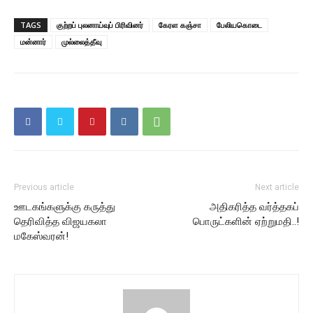
TAGS
குற்றப் புலனாய்வுப் பிரிவினர்
கேரள கஞ்சா
பேலியகொடை
மன்னார்
முல்லைத்தீவு
Previous article
Next article
ஊடகங்களுக்கு கருத்து
அதிகரித்த வர்த்தகப்
தெரிவித்த விஜயகலா
பொருட்களின் ஏற்றுமதி..!
மகேஸ்வரன்!