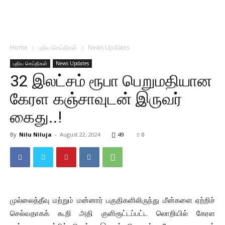
Home
புதிய செய்திகள்
News Updates
புதிய செய்திகள்
News Updates
32 இலட்சம் ரூபா பெறுமதியான
கேரள கஞ்சாவுடன் இருவர்
கைது..!
By
Nilu Niluja
-
August 22, 2024
49
0
முல்லைத்தீவு மற்றும் மன்னார் பகுதிகளிலிருந்து மீன்களை ஏற்றிச்
செல்வதாகக் கூறி அதி குளிரூட்டப்பட்ட லொறியில் கேரள