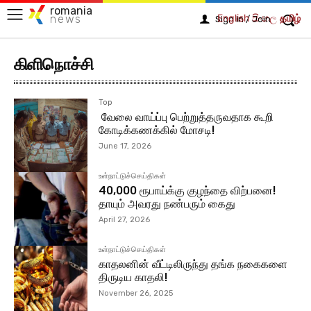
romania
English
සිංහල
தமிழ்
news
Sign in / Join
கிளிநொச்சி
Top
வேலை வாய்ப்பு பெற்றுத்தருவதாக கூறி
கோடிக்கணக்கில் மோசடி!
June 17, 2026
உள்நாட்டுச்செய்திகள்
40,000 ரூபாய்க்கு குழந்தை விற்பனை!
தாயும் அவரது நண்பரும் கைது
April 27, 2026
உள்நாட்டுச்செய்திகள்
காதலனின் வீட்டிலிருந்து தங்க நகைகளை
திருடிய காதலி!
November 26, 2025