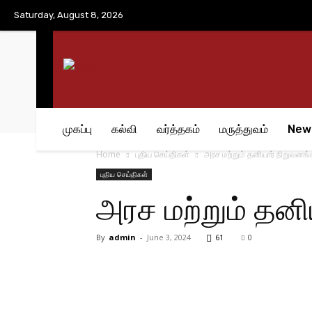
No menu items!
Saturday, August 8, 2026
முகப்பு
கல்வி
வர்த்தகம்
மருத்துவம்
New
Home
புதிய செய்திகள்
அரச மற்றும் தனியார் நிறுவனங
புதிய செய்திகள்
அரச மற்றும் தனி
By
admin
-
June 3, 2024
61
0