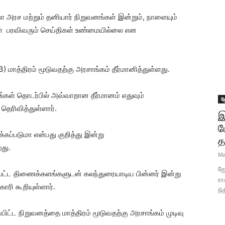
ள அரச மற்றும் தனியார் நிறுவனங்கள் இன்றும், நாளையும்
ள் பரவிவரும் செய்திகள் உண்மையில்லை என
மாத்திரம் மூடுவதற்கு அரசாங்கம் தீர்மானித்துள்ளது.
்கள் தொடர்பில் அவ்வாறான தீர்மானம் எதுவும்
ஜ
தெரிவித்துள்ளார்.
இ
ப
கப்படுமா என்பது குறித்து இன்று
த
றது.
Ma
ஜோ
்பட்ட திணைக்களங்களுடன் கலந்துரையாடிய பின்னர் இன்று
ரா
காரி கூறியுள்ளார்.
நி
்ட நிறுவனத்தை மாத்திரம் மூடுவதற்கு அரசாங்கம் முடிவு