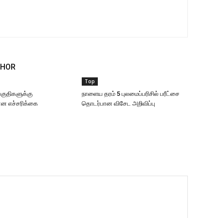
THOR
Top
 பகுதிகளுக்கு
நாளைய தரம் 5 புலமைப்பரிசில் பரீட்சை
 எச்சரிக்கை
தொடர்பான விசேட அறிவிப்பு