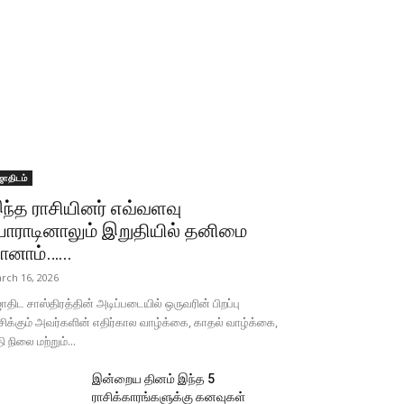
ோதிடம்
ந்த ராசியினர் எவ்வளவு
ோராடினாலும் இறுதியில் தனிமை
ானாம்…...
rch 16, 2026
திட சாஸ்திரத்தின் அடிப்படையில் ஒருவரின் பிறப்பு
சிக்கும் அவர்களின் எதிர்கால வாழ்க்கை, காதல் வாழ்க்கை,
தி நிலை மற்றும்...
இன்றைய தினம் இந்த 5
ராசிக்காரங்களுக்கு கனவுகள்