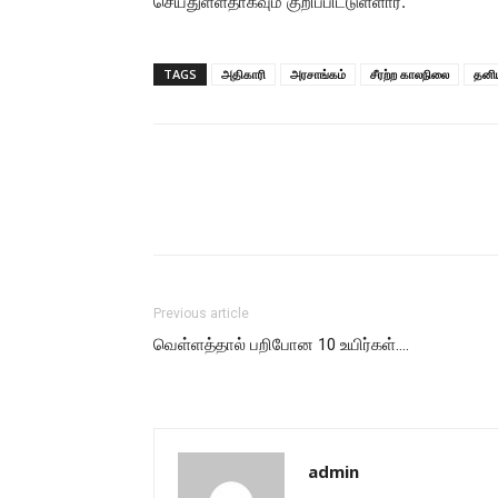
செய்துள்ளதாகவும் குறிப்பிட்டுள்ளார்.
TAGS
அதிகாரி
அரசாங்கம்
சீரற்ற காலநிலை
தனிய
Previous article
வெள்ளத்தால் பறிபோன 10 உயிர்கள்….
admin