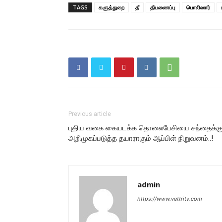
TAGS
களுத்துறை
தீ
தீயணைப்பு
பொலிஸார்
Previous article
புதிய வகை கையடக்க தொலைபேசியை சந்தைக்க
அறிமுகப்படுத்த தயாராகும் ஆப்பிள் நிறுவனம்..!
admin
https://www.vettritv.com