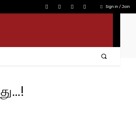
Sign in / Join
து…!