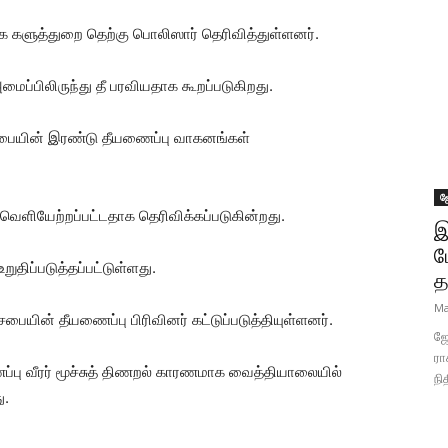
க களுத்துறை தெற்கு பொலிஸார் தெரிவித்துள்ளனர்.
மைப்பிலிருந்து தீ பரவியதாக கூறப்படுகிறது.
ரசபையின் இரண்டு தீயணைப்பு வாகனங்கள்
ஜ
் வெளியேற்றப்பட்டதாக தெரிவிக்கப்படுகின்றது.
இ
ப
ுதிப்படுத்தப்பட்டுள்ளது.
த
Ma
ையின் தீயணைப்பு பிரிவினர் கட்டுப்படுத்தியுள்ளனர்.
ஜோ
ரா
்பு வீரர் மூச்சுத் திணறல் காரணமாக வைத்தியாலையில்
நி
ு.