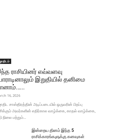
ோதிடம்
ந்த ராசியினர் எவ்வளவு
ோராடினாலும் இறுதியில் தனிமை
ானாம்…...
rch 16, 2026
திட சாஸ்திரத்தின் அடிப்படையில் ஒருவரின் பிறப்பு
சிக்கும் அவர்களின் எதிர்கால வாழ்க்கை, காதல் வாழ்க்கை,
தி நிலை மற்றும்...
இன்றைய தினம் இந்த 5
ராசிக்காரங்களுக்கு கனவுகள்