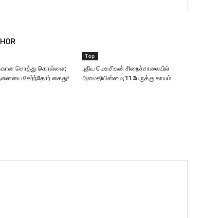
THOR
Top
்கான சொத்து கொள்ளை;
புதிய மெகசிகன் சிறைச்சாலையில்
தனையை சேர்ந்தோர் கைது!
அமைதியின்மை;11 பேருக்கு காயம்